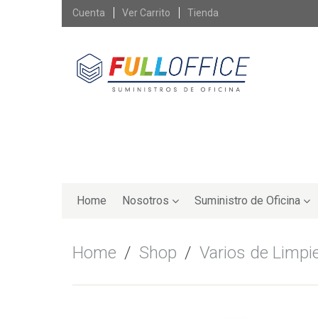
Skip
Cuenta
Ver Carrito
Tienda
to
content
Skip
to
Home
Nosotros
Suministro de Oficina
content
Home
/
Shop
/
Varios de Limpi