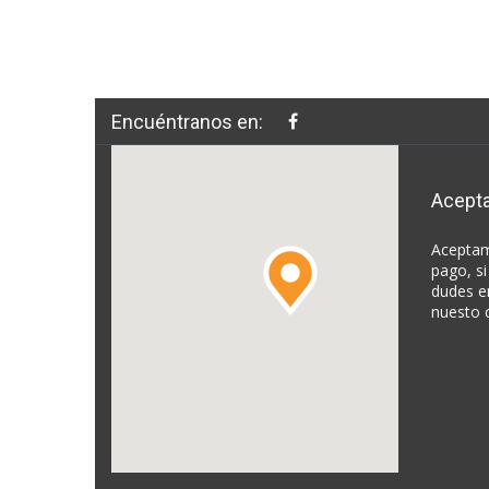
Encuéntranos en:
Acept
Aceptam
pago, si
dudes e
nuesto 