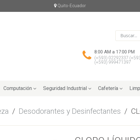
Quito-Ecuador
8:00 AM a 17:00 PM
(+593) 02292337
(+59
(+593) 999471397
Computación
Seguridad Industrial
Cafetería
Limp
eza
/
Desodorantes y Desinfectantes
/
CL