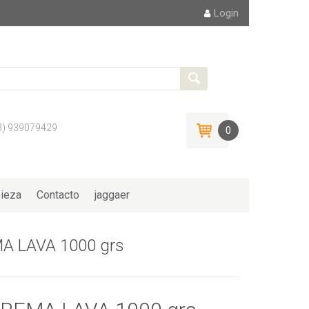
Login
3) 939079429
0
ieza
Contacto
jaggaer
A LAVA 1000 grs