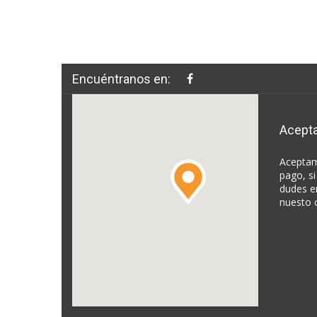
Encuéntranos en:
Acept
Aceptam
pago, si
dudes e
nuesto 