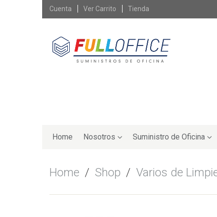
Skip
Cuenta
Ver Carrito
Tienda
to
content
Skip
to
Home
Nosotros
Suministro de Oficina
content
Home
/
Shop
/
Varios de Limpi