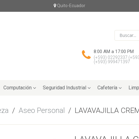
Quito-Ecuador
8:00 AM a 17:00 PM
(+593) 02292337
(+59
(+593) 999471397
Computación
Seguridad Industrial
Cafetería
Limp
eza
/
Aseo Personal
/
LAVAVAJILLA CREM