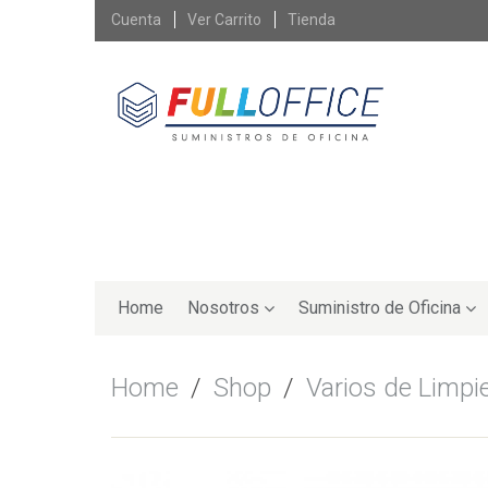
Skip
Cuenta
Ver Carrito
Tienda
to
content
Skip
to
Home
Nosotros
Suministro de Oficina
content
Home
/
Shop
/
Varios de Limpi