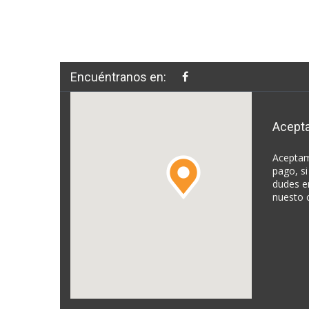
Encuéntranos en:
Acept
Aceptam
pago, si
dudes e
nuesto 