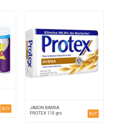
JABON BARRA
BUY
PROTEX 110 grs
BUY