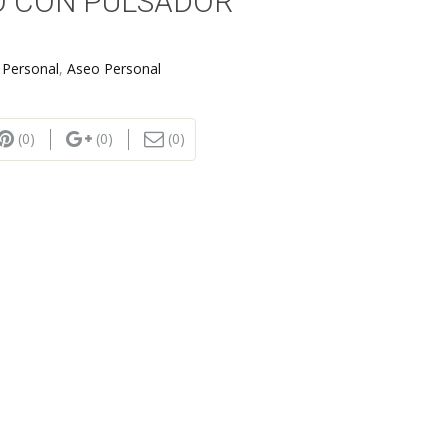
O CON PULSADOR
 Personal
,
Aseo Personal
(0)
(0)
(0)