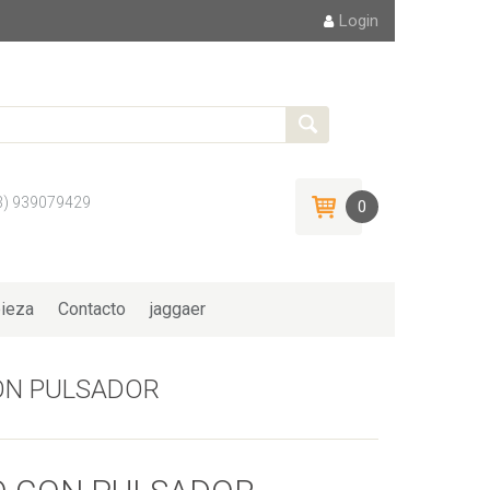
Login
3) 939079429
0
ieza
Contacto
jaggaer
ON PULSADOR