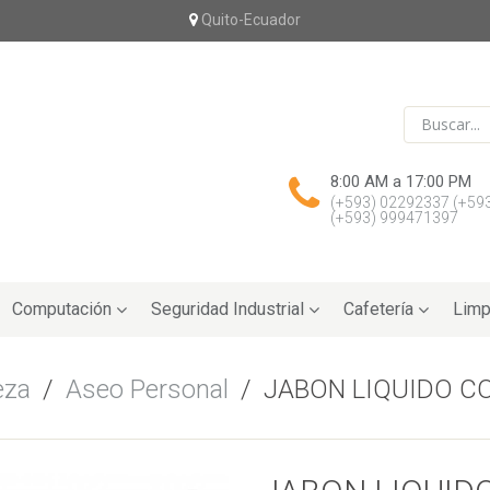
Quito-Ecuador
8:00 AM a 17:00 PM
(+593) 02292337
(+59
(+593) 999471397
Computación
Seguridad Industrial
Cafetería
Limp
eza
/
Aseo Personal
/
JABON LIQUIDO C