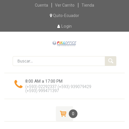
Skip
Cuenta
Ver Carrito
Tienda
to
content
Quito-Ecuador
Login
8:00 AM a 17:00 PM
(+593) 02292337
(+593) 939079429
(+593) 999471397
0