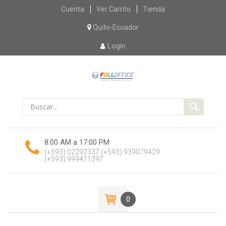
Skip
Cuenta
Ver Carrito
Tienda
to
content
Quito-Ecuador
Login
8:00 AM a 17:00 PM
(+593) 02292337
(+593) 939079429
(+593) 999471397
0