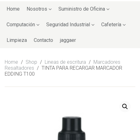
Skip
to
Home
Nosotros
Suministro de Oficina
content
Computación
Seguridad Industrial
Cafetería
Limpieza
Contacto
jaggaer
Home
/
Shop
/
Lineas de escritura
/
Marcadores
Resaltadores
/
TINTA PARA RECARGAR MARCADOR
EDDING T100