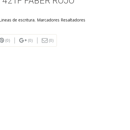
421F FABER ROJO
Lineas de escritura
,
Marcadores Resaltadores
(0)
(0)
(0)