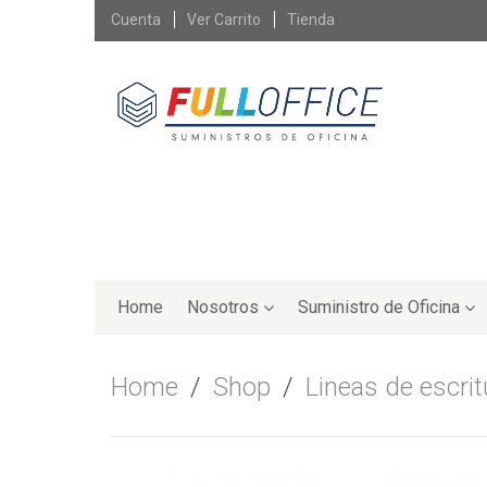
Skip
Cuenta
Ver Carrito
Tienda
to
content
Skip
to
Home
Nosotros
Suministro de Oficina
content
Home
/
Shop
/
Lineas de escrit