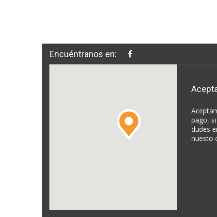
Encuéntranos en:
Acept
Aceptam
pago, si
dudes e
nuesto 