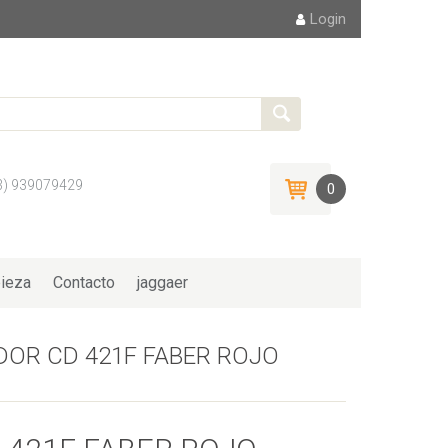
Login
3) 939079429
0
ieza
Contacto
jaggaer
OR CD 421F FABER ROJO