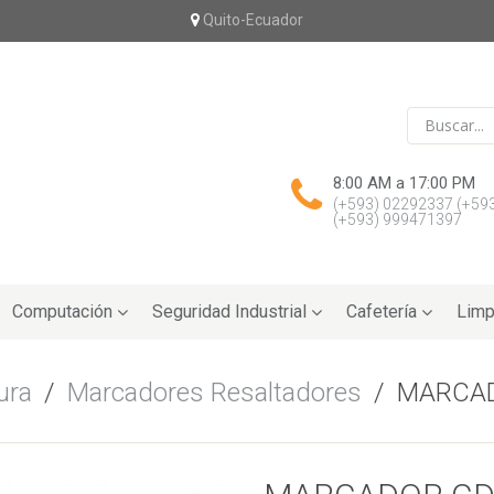
Quito-Ecuador
8:00 AM a 17:00 PM
(+593) 02292337
(+59
(+593) 999471397
Computación
Seguridad Industrial
Cafetería
Limp
ura
/
Marcadores Resaltadores
/
MARCAD