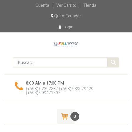
Skip
Cuenta
Ver Carrito
Tienda
to
content
Quito-Ecuador
Login
8:00 AM a 17:00 PM
(+593) 02292337
(+593) 939079429
(+593) 999471397
0