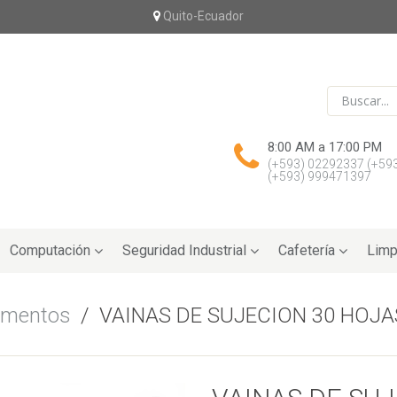
Quito-Ecuador
8:00 AM a 17:00 PM
(+593) 02292337
(+59
(+593) 999471397
Computación
Seguridad Industrial
Cafetería
Limp
umentos
/
VAINAS DE SUJECION 30 HOJA