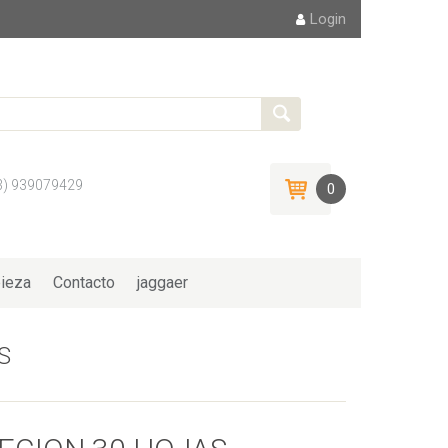
Login
3) 939079429
0
ieza
Contacto
jaggaer
S