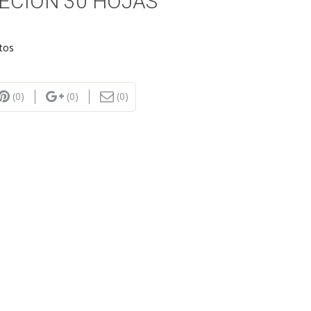
JECION 30 HOJAS
tos
(0)
(0)
(0)