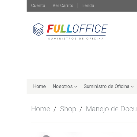
Skip
Cuenta
Ver Carrito
Tienda
to
content
Skip
to
Home
Nosotros
Suministro de Oficina
content
Home
/
Shop
/
Manejo de Doc