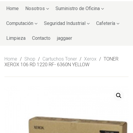
Skip
to
Home
Nosotros
Suministro de Oficina
content
Computación
Seguridad Industrial
Cafetería
Limpieza
Contacto
jaggaer
Home
/
Shop
/
Cartuchos Toner
/
Xerox
/
TONER
XEROX 106 RD 1220 RF- 6360N YELLOW