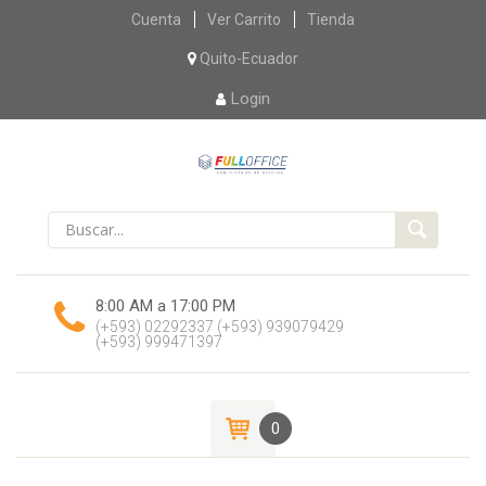
Skip
Cuenta
Ver Carrito
Tienda
to
content
Quito-Ecuador
Login
8:00 AM a 17:00 PM
(+593) 02292337
(+593) 939079429
(+593) 999471397
0