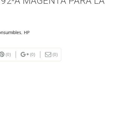
392-A MAGENTA PARA LA
onsumibles
,
HP
(0)
(0)
(0)