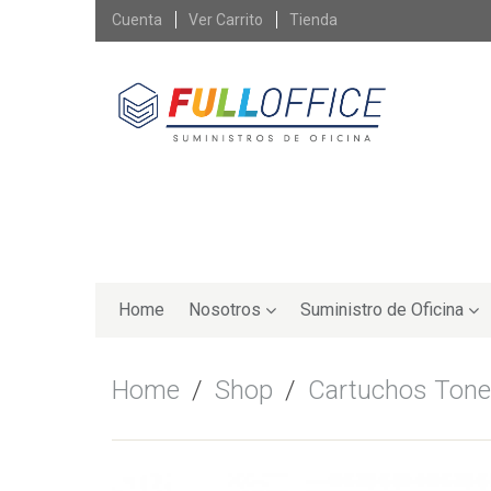
Skip
Cuenta
Ver Carrito
Tienda
to
content
Skip
to
Home
Nosotros
Suministro de Oficina
content
Home
/
Shop
/
Cartuchos Tone