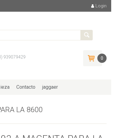
Login
3) 939079429
0
ieza
Contacto
jaggaer
ARA LA 8600