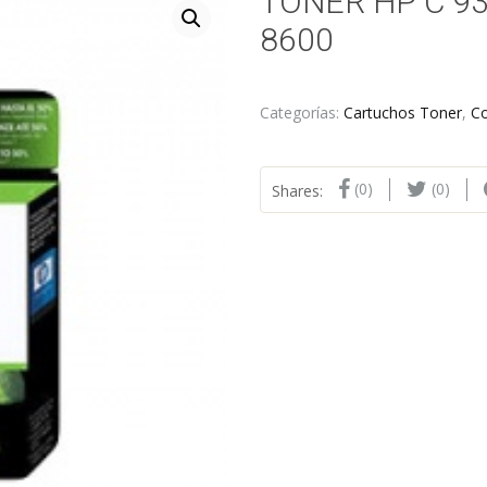
TONER HP C 9
8600
Categorías:
Cartuchos Toner
,
C
(0)
(0)
Shares: