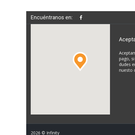
Encuéntranos en:
Acept
Aceptam
pago, si
dudes e
nuesto 
2026
© Infinity