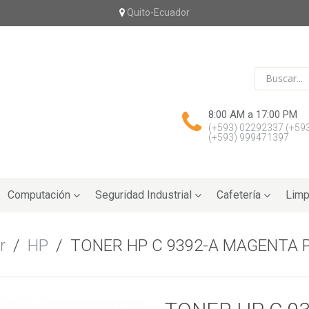
Quito-Ecuador
8:00 AM a 17:00 PM
(+593) 02292337
(+59
(+593) 999471397
Computación
Seguridad Industrial
Cafetería
Limp
r
/
HP
/
TONER HP C 9392-A MAGENTA P