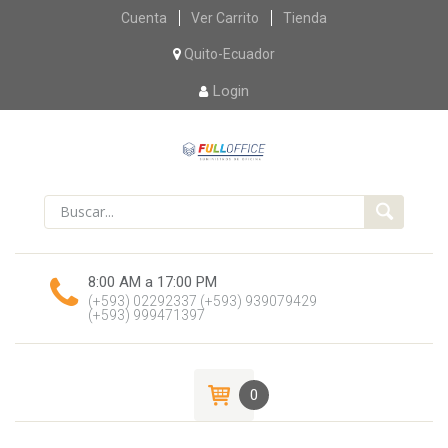
Skip
Cuenta
Ver Carrito
Tienda
to
content
Quito-Ecuador
Login
8:00 AM a 17:00 PM
(+593) 02292337
(+593) 939079429
(+593) 999471397
0