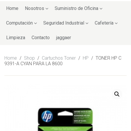
Skip
to
Home
Nosotros
Suministro de Oficina
content
Computación
Seguridad Industrial
Cafetería
Limpieza
Contacto
jaggaer
Home
/
Shop
/
Cartuchos Toner
/
HP
/
TONER HP C
9391-A CYAN PARA LA 8600