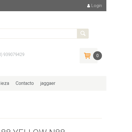
Login
3) 939079429
0
ieza
Contacto
jaggaer