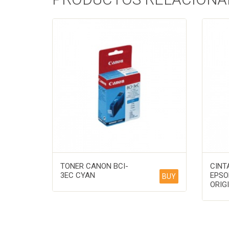
TONER CANON BCI-
CINT
3EC CYAN
EPSO
BUY
ORIG