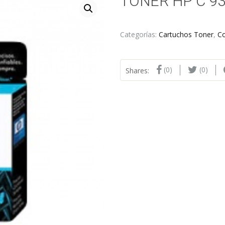
TONER HP C 9
Categorías:
Cartuchos Toner
,
C
(0)
(0)
Shares: