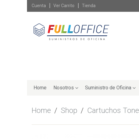
Skip
Cuenta
Ver Carrito
Tienda
to
content
Skip
to
Home
Nosotros
Suministro de Oficina
content
Home
/
Shop
/
Cartuchos Tone