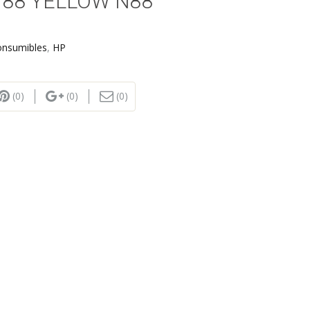
388 YELLOW N88
onsumibles
,
HP
(0)
(0)
(0)