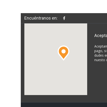
Encuéntranos en:
Acept
Aceptam
pago, si
dudes e
nuesto 