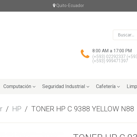
Quito-Ecuador
8:00 AM a 17:00 PM
(+593) 02292337
(+59
(+593) 999471397
Computación
Seguridad Industrial
Cafetería
Limp
r
/
HP
/
TONER HP C 9388 YELLOW N88