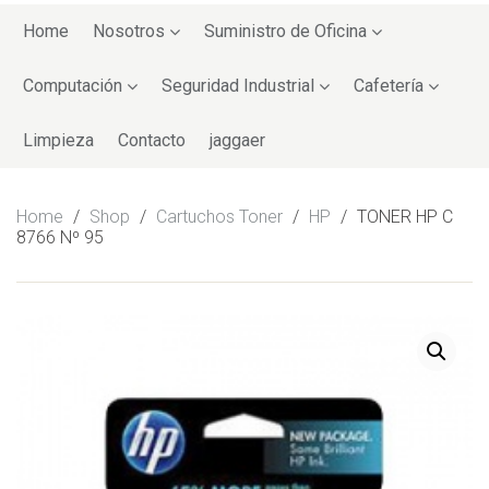
Skip
to
Home
Nosotros
Suministro de Oficina
content
Computación
Seguridad Industrial
Cafetería
Limpieza
Contacto
jaggaer
Home
/
Shop
/
Cartuchos Toner
/
HP
/
TONER HP C
8766 Nº 95