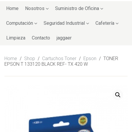
Skip
to
Home
Nosotros
Suministro de Oficina
content
Computación
Seguridad Industrial
Cafetería
Limpieza
Contacto
jaggaer
Home
/
Shop
/
Cartuchos Toner
/
Epson
/
TONER
EPSON T 133120 BLACK REF- TX 420 W