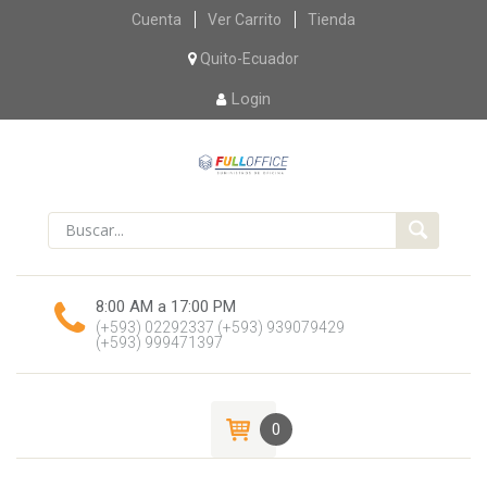
Skip
Cuenta
Ver Carrito
Tienda
to
content
Quito-Ecuador
Login
8:00 AM a 17:00 PM
(+593) 02292337
(+593) 939079429
(+593) 999471397
0