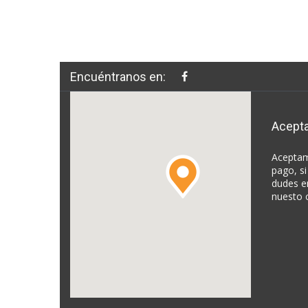
Encuéntranos en:
Acept
Aceptam
pago, si
dudes e
nuesto 