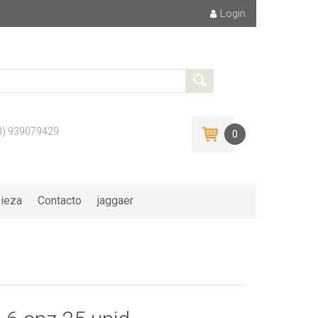
Login
3) 939079429
0
ieza
Contacto
jaggaer