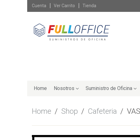
Skip
Cuenta
Ver Carrito
Tienda
to
content
Skip
to
Home
Nosotros
Suministro de Oficina
content
Home
/
Shop
/
Cafeteria
/
VAS