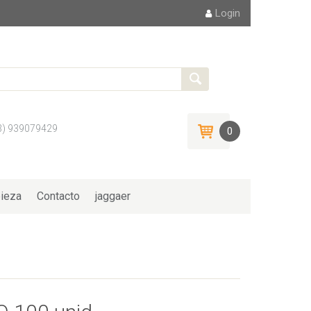
Login
3) 939079429
0
ieza
Contacto
jaggaer