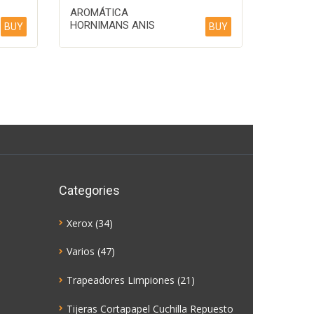
AROMÁTICA
HORNIMANS ANIS
BUY
BUY
Categories
Xerox
(34)
Varios
(47)
Trapeadores Limpiones
(21)
Tijeras Cortapapel Cuchilla Repuesto