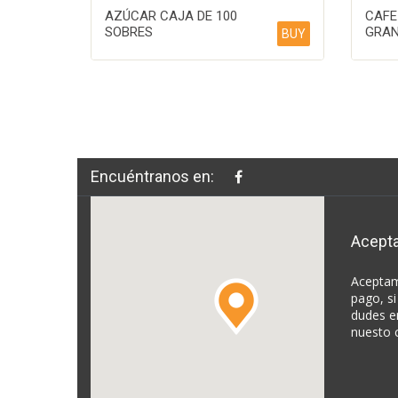
AZÚCAR CAJA DE 100
CAFE
SOBRES
GRAN
BUY
Encuéntranos en:
Acept
Aceptam
pago, si
dudes e
nuesto 