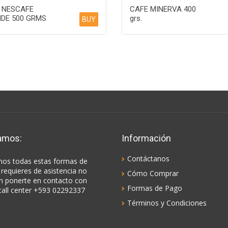
 NESCAFE
CAFE MINERVA 400
DE 500 GRMS
grs.
BUY
amos:
Información
Contáctanos
os todas estas formas de
 requieres de asistencia no
Cómo Comprar
n ponerte en contacto con
Formas de Pago
call center +593 02292337
Términos y Condiciones