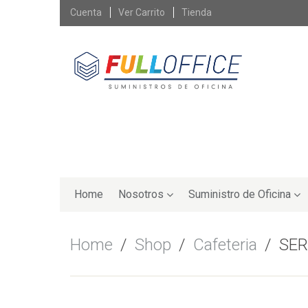
Skip
Cuenta
Ver Carrito
Tienda
to
content
Skip
to
Home
Nosotros
Suministro de Oficina
content
Home
/
Shop
/
Cafeteria
/
SER