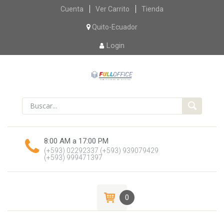
Skip
Cuenta
Ver Carrito
Tienda
to
content
Quito-Ecuador
Login
8:00 AM a 17:00 PM
(+593) 02292337
(+593) 939079429
(+593) 999471397
0