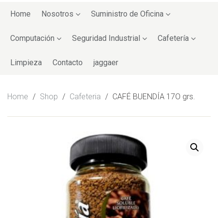
Skip
to
Home
Nosotros
Suministro de Oficina
content
Computación
Seguridad Industrial
Cafetería
Limpieza
Contacto
jaggaer
Home
/
Shop
/
Cafeteria
/
CAFÉ BUENDÍA 17O grs.