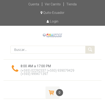
Skip
Cuenta
Ver Carrito
Tienda
to
content
Quito-Ecuador
Login
8:00 AM a 17:00 PM
(+593) 02292337
(+593) 939079429
(+593) 999471397
0