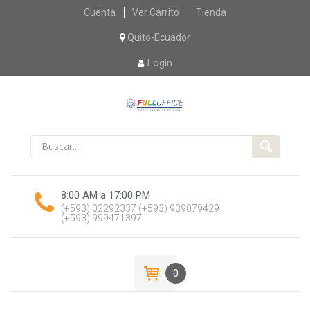
Skip
Cuenta
Ver Carrito
Tienda
to
content
Quito-Ecuador
Login
8:00 AM a 17:00 PM
(+593) 02292337
(+593) 939079429
(+593) 999471397
0