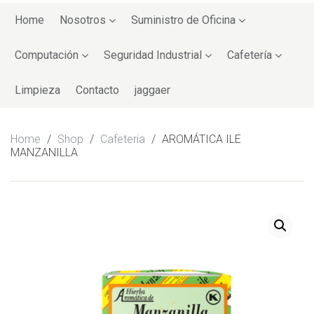
Skip
to
Home
Nosotros
Suministro de Oficina
content
Computación
Seguridad Industrial
Cafetería
Limpieza
Contacto
jaggaer
Home
/
Shop
/
Cafeteria
/
AROMÁTICA ILE
MANZANILLA