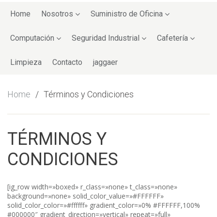
Skip
to
Home
Nosotros
Suministro de Oficina
content
Computación
Seguridad Industrial
Cafetería
Limpieza
Contacto
jaggaer
Home
Términos y Condiciones
TÉRMINOS Y
CONDICIONES
[ig_row width=»boxed» r_class=»none» t_class=»none»
background=»none» solid_color_value=»#FFFFFF»
solid_color_color=»#ffffff» gradient_color=»0% #FFFFFF,100%
#000000″ gradient_direction=»vertical» repeat=»full»