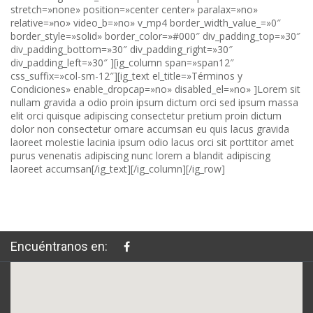
stretch=»none» position=»center center» paralax=»no»
relative=»no» video_b=»no» v_mp4 border_width_value_=»0″
border_style=»solid» border_color=»#000″ div_padding_top=»30″
div_padding_bottom=»30″ div_padding_right=»30″
div_padding_left=»30″ ][ig_column span=»span12″
css_suffix=»col-sm-12″][ig_text el_title=»Términos y
Condiciones» enable_dropcap=»no» disabled_el=»no» ]Lorem sit
nullam gravida a odio proin ipsum dictum orci sed ipsum massa
elit orci quisque adipiscing consectetur pretium proin dictum
dolor non consectetur ornare accumsan eu quis lacus gravida
laoreet molestie lacinia ipsum odio lacus orci sit porttitor amet
purus venenatis adipiscing nunc lorem a blandit adipiscing
laoreet accumsan[/ig_text][/ig_column][/ig_row]
Encuéntranos en: