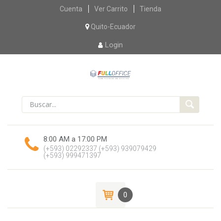
Skip
Cuenta
Ver Carrito
Tienda
to
content
Quito-Ecuador
Login
8:00 AM a 17:00 PM
(+593) 02292337
(+593) 939079429
(+593) 999471397
0