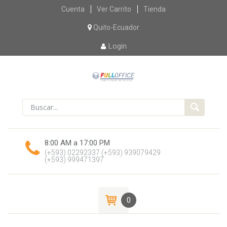
Skip
Cuenta
Ver Carrito
Tienda
to
content
Quito-Ecuador
Login
8:00 AM a 17:00 PM
(+593) 02292337
(+593) 939079429
(+593) 999471397
0