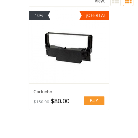
View:
-10%
¡OFERTA!
Cartucho
$
80.00
BUY
$
150.00