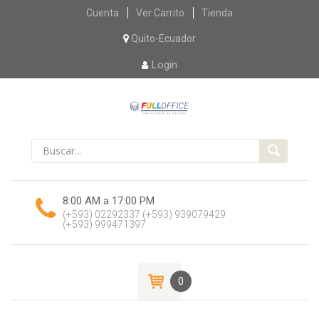
Skip
Cuenta
Ver Carrito
Tienda
to
content
Quito-Ecuador
Login
8:00 AM a 17:00 PM
(+593) 02292337
(+593) 939079429
(+593) 999471397
0